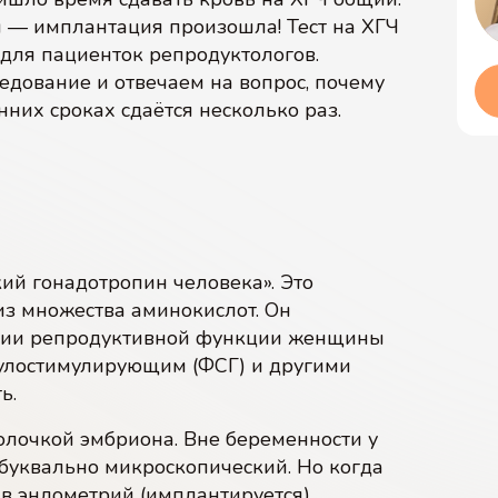
й — имплантация произошла! Тест на ХГЧ
для пациенток репродуктологов.
едование и отвечаем на вопрос, почему
них сроках сдаётся несколько раз.
ий гонадотропин человека». Это
из множества аминокислот. Он
ании репродуктивной функции женщины
улостимулирующим (ФСГ) и другими
ь.
лочкой эмбриона. Вне беременности у
буквально микроскопический. Но когда
в эндометрий (имплантируется)