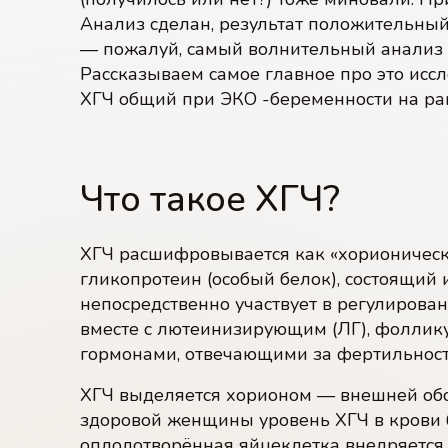
Анализ сделан, результат положительны
— пожалуй, самый волнительный анализ 
Рассказываем самое главное про это иссл
ХГЧ общий при ЭКО -беременности на ран
Что такое ХГЧ?
ХГЧ расшифровывается как «хорионическ
гликопротеин (особый белок), состоящий 
непосредственно участвует в регулиров
вместе с лютеинизирующим (ЛГ), фоллик
гормонами, отвечающими за фертильност
ХГЧ выделяется хорионом — внешней обо
здоровой женщины уровень ХГЧ в крови 
оплодотворённая яйцеклетка внедряется 