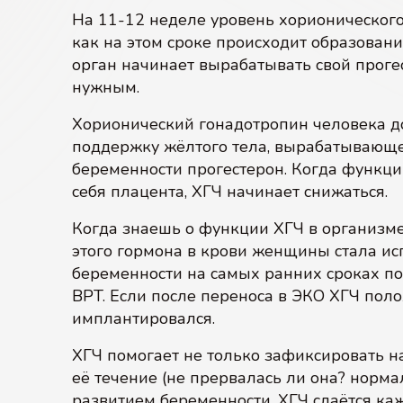
На 11-12 неделе уровень хорионического
как на этом сроке происходит образовани
орган начинает вырабатывать свой прогес
нужным.
Хорионический гонадотропин человека до
поддержку жёлтого тела, вырабатывающ
беременности прогестерон. Когда функци
себя плацента, ХГЧ начинает снижаться.
Когда знаешь о функции ХГЧ в организме,
этого гормона в крови женщины стала ис
беременности на самых ранних сроках по
ВРТ. Если после переноса в ЭКО ХГЧ пол
имплантировался.
ХГЧ помогает не только зафиксировать н
её течение (не прервалась ли она? норма
развитием беременности, ХГЧ сдаётся ка