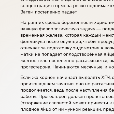
концентрация гормона резко поднимается
Затем постепенно падает.
На ранних сроках беременности хориони
важную физиологическую задачу — подде
временная железа, которая каждый менст
фолликула после овуляции, чтобы продуц
отвечает за подготовку эндометрия к воз
матки не попадает оплодотворённая яйце
жёлтое тело постепенно рассасывается, в
прогестерона. Начинаются месячные, и н
Если же хорион начинает выделять ХГЧ, 
произошедшем зачатии, оно не рассасыва
продолжается, ведь после наступления б
работы. Прогестерон должен препятство
(отторжение слизистой может привести 
плодное яйцо от иммунной реакции, пр