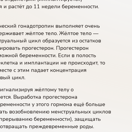
 и растёт до 11 недели беременности.
ческий гонадотропин выполняет очень
рживает жёлтое тело. Жёлтое тело —
руальный цикл образуется из остатков
ировать прогестерон. Прогестерон
можной беременности. Если в полость
клетка и имплантации не происходит, то
месте с этим падает концентрация
овый цикл.
сигнализируя жёлтому телу о
ется. Выработка прогестерона
еременности у этого гормона ещё больше
вать возобновлению менструальных циклов
к прерыванию беременности), защищать
едотвращать преждевременные роды.