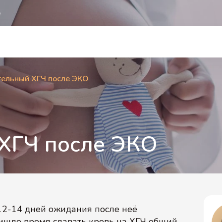
е
ельный ХГЧ после ЭКО
ХГЧ после ЭКО
12-14 дней ожидания после неё
ришло время сдавать кровь на ХГЧ общий.