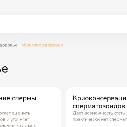
е
здоровье
Мужское здоровье
ье
ние спермы
Криоконсерваци
сперматозоидов
огает оценить
Дает возможность стать
в и уточняет
практически нет спермат
 сложных случаях