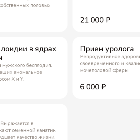
 собственных половых
21 000
₽
плоидии в ядрах
Прием уролога
м
Репродуктивное здоровь
своевременного и квал
 мужского бесплодия.
мочеполовой сферы
жащих аномальное
сом X и Y.
6 000
₽
 Выражается в
жают семенной канатик.
удшает качество жизни.