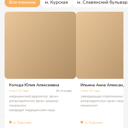
Все клиники
м. Курская
м. Славянский бульвар
Колода Юлия Алексеевна
Ильина Анна Александр
Опыт 22 года
23 отзыва}
Опыт 22 года
3
медицинский директор, врач-
заведующая отделением ВР
репродуктолог, врач-акушер-
репродуктолог, врач-акуше
гинеколог
гинеколог
кандидат медицинских наук
м. Курская
м. Курская