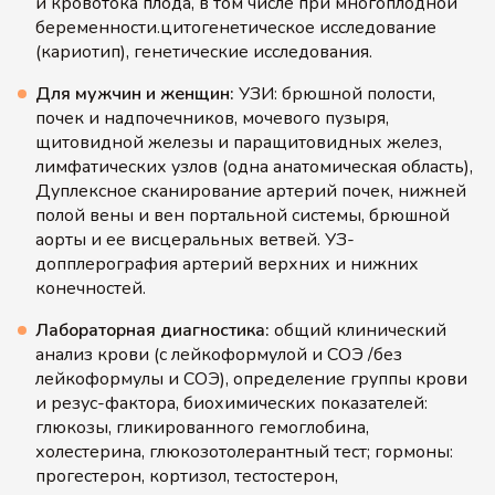
и кровотока плода, в том числе при многоплодной
беременности.цитогенетическое исследование
(кариотип), генетические исследования.
Для мужчин и женщин:
УЗИ: брюшной полости,
почек и надпочечников, мочевого пузыря,
щитовидной железы и паращитовидных желез,
лимфатических узлов (одна анатомическая область),
Дуплексное сканирование артерий почек, нижней
полой вены и вен портальной системы, брюшной
аорты и ее висцеральных ветвей. УЗ-
допплерография артерий верхних и нижних
конечностей.
Лабораторная диагностика:
общий клинический
анализ крови (с лейкоформулой и СОЭ /без
лейкоформулы и СОЭ), определение группы крови
и резус-фактора, биохимических показателей:
глюкозы, гликированного гемоглобина,
холестерина, глюкозотолерантный тест; гормоны:
прогестерон, кортизол, тестостерон,