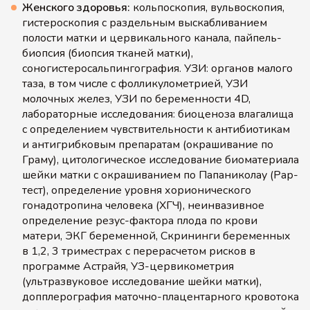
Женского здоровья:
кольпоскопия, вульвоскопия,
гистероскопия с раздельным выскабливанием
полости матки и цервикального канала, пайпель-
биопсия (биопсия тканей матки),
соногистеросальпингография. УЗИ: органов малого
таза, в том числе с фолликулометрией, УЗИ
молочных желез, УЗИ по беременности 4D,
лабораторные исследования: биоценоза влагалища
с определением чувствительности к антибиотикам
и антигрибковым препаратам (окрашивание по
Граму), цитологическое исследование биоматериала
шейки матки с окрашиванием по Папаниколау (Рар-
тест), определение уровня хорионического
гонадотропина человека (ХГЧ), неинвазивное
определение резус-фактора плода по крови
матери, ЭКГ беременной, Скрининги беременных
в 1,2, 3 триместрах с перерасчетом рисков в
программе Астрайя, УЗ-цервикометрия
(ультразвуковое исследование шейки матки),
допплерография маточно-плацентарного кровотока