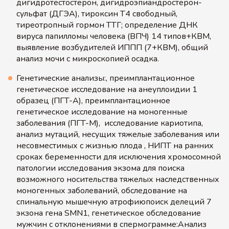
дигидротестостерон, дигидроэпиандростерон-
сульфат (ДГЭА), тироксин Т4 свободный,
тиреотропный гормон ТТГ; определение ДНК
вируса папилломы человека (ВПЧ) 14 типов+КВМ,
выявление возбудителей ИППП (7+КВМ), общий
анализ мочи с микроскопией осадка.
Генетические анализы:, преимплантационное
генетическое исследование на анеуплоидии 1
образец (ПГТ-А), преимплантационное
генетическое исследование на моногенные
заболевания (ПГТ-М), исследование кариотипа,
анализ мутаций, несущих тяжелые заболевания или
несовместимых с жизнью плода , НИПТ на ранних
сроках беременности для исключения хромосомной
патологии исследования экзома для поиска
возможного носительства тяжелых наследственных
моногенных заболеваний, обследование на
спинальную мышечную атрофиюпоиск делеций 7
экзона гена SMN1, генетическое обследование
мужчин с отклонениями в спермограмме:Анализ