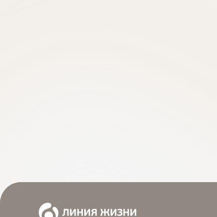
м. Славянский бульвар
м. Сл
Зеберг Татьяна Игоревна
Зульба
Файзр
врач-акушер-гинеколог, врач УЗ-
диагностики
главный 
кандидат медицинских наук,
репродук
заведующая отделением
гинеколо
Репродукции и Лечения
кандидат
Эндометриоза
высшей 
Опыт 30 лет
9 отзывов}
Опыт 30