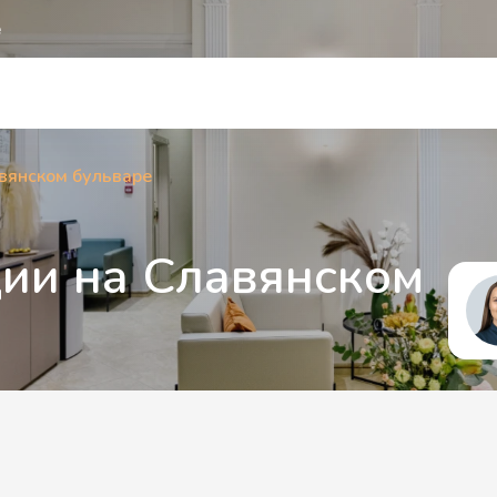
е
вянском бульваре
ии на Славянском