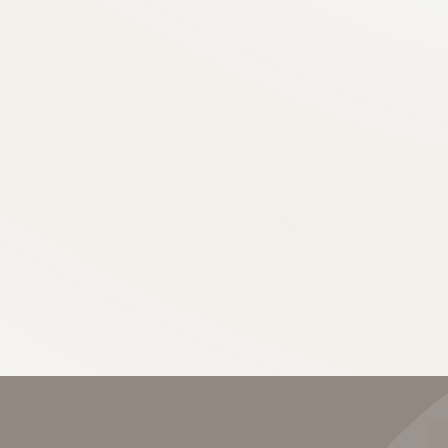
авянский бульвар
м. Славянский бульвар
лаева Диляра
Эрлихман Надежда
ахмановна
Марковна
врач, врач-
врач-репродуктолог, врач-акуше
толог, врач акушер-
гинеколог
г, врач УЗ-диагностики
кандидат медицинских наук, вра
 медицинских наук, врач
высшей категории
категории
 лет
1 отзыв}
Опыт 27 лет