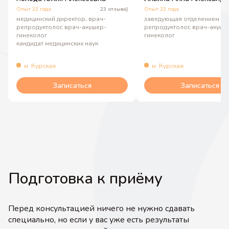
Опыт 22 года
23 отзыва}
Опыт 22 года
3
медицинский директор, врач-
заведующая отделением ВР
репродуктолог, врач-акушер-
репродуктолог, врач-акуше
гинеколог
гинеколог
кандидат медицинских наук
м. Курская
м. Курская
Записаться
Записаться
Подготовка к приёму
Перед консультацией ничего не нужно сдавать
специально, но если у вас уже есть результаты