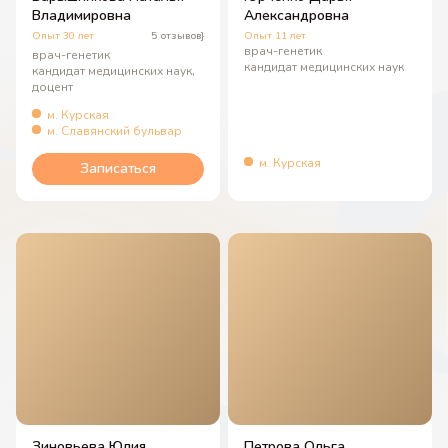
Владимировна
Александровна
Опыт 30 лет
5 отзывов}
Опыт 11 лет
врач-генетик
врач-генетик
кандидат медицинских наук
кандидат медицинских наук,
доцент
м. Курская
м. Славянский бульвар
м. Курская
Записаться
Зиновьева Юлия
Петрова Ольга