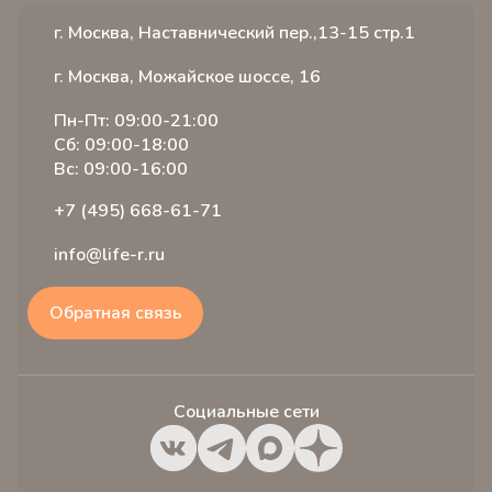
Статьи
Услуги
Иногородним пациентам
г. Москва, Наставнический пер.,13-15 стр.1
Видео
Стоимость
Отзывы
Словарь терминов
Специалисты
Вопрос ответ
г. Москва, Можайское шоссе, 16
Вакансии
Расписание
Истории пациентов
Пн-Пт: 09:00-21:00
Акции
Лицензии и сертификаты
Сб: 09:00-18:00
Налоговый вычет
Вс: 09:00-16:00
+7 (495) 668-61-71
info@life-r.ru
Обратная связь
Социальные сети