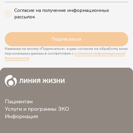
Согласие на получение информационных
рассылок
Подписаться
Нажимая на кнопку «Подписаться», я даю согласие на обработку моих
персональных данных в соответствии с
политикой информационной
безопасности
Пациентам
Услуги и программы ЭКО
О клинике
Информация
ЭКО 2.0
Контакты
Новости
Программы ЭКО
Пациентам клиники