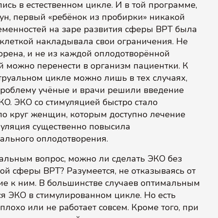
сь в естественном цикле. И в той программе,
аун, первый «ребёнок из пробирки» никакой
ременностей на заре развития сферы ВРТ была
еклеткой накладывала свои ограничения. Не
орена, и не из каждой оплодотворённой
й можно перенести в организм пациентки. К
труальном цикле можно лишь в тех случаях,
Проблему учёные и врачи решили введение
О. ЭКО со стимуляцией быстро стало
яло круг женщин, которым доступно лечение
муляция существенно повысила
рального оплодотворения.
альным вопрос, можно ли сделать ЭКО без
й сферы ВРТ? Разумеется, не отказываясь от
ние к ним. В большинстве случаев оптимальным
я ЭКО в стимулированном цикле. Но есть
плохо или не работает совсем. Кроме того, при