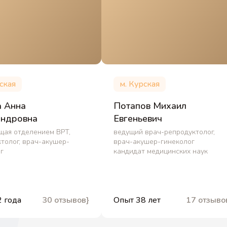
ская
м. Курская
а Анна
Потапов Михаил
андровна
Евгеньевич
щая отделением ВРТ,
ведущий врач-репродуктолог,
толог, врач-акушер-
врач-акушер-гинеколог
г
кандидат медицинских наук
 года
30 отзывов}
Опыт 38 лет
17 отзыво