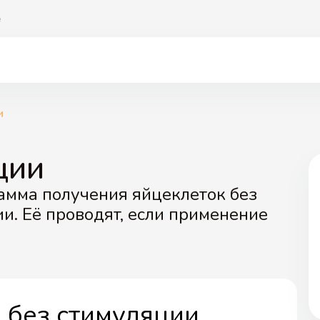
е
и
ции
рамма получения яйцеклеток без
и. Её проводят, если применение
 без стимуляции