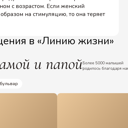
ном с возрастом. Если женский
образом на стимуляцию, то она теряет
ения в «Линию жизни»
амой и папой
Более 5000 малышей
родилось благодаря на
 бульвар