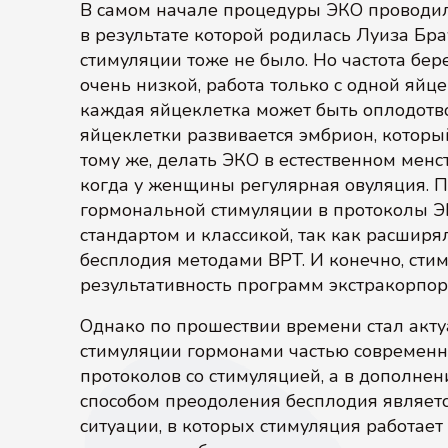
В самом начале процедуры ЭКО проводили
в результате которой родилась Луиза Бр
стимуляции тоже не было. Но частота бе
очень низкой, работа только с одной яйц
каждая яйцеклетка может быть оплодотв
яйцеклетки развивается эмбрион, которы
тому же, делать ЭКО в естественном менс
когда у женщины регулярная овуляция. 
гормональной стимуляции в протоколы ЭК
стандартом и классикой, так как расшир
бесплодия методами ВРТ. И конечно, сти
результативность программ экстракорпо
Однако по прошествии времени стал акту
стимуляции гормонами частью современно
протоколов со стимуляцией, а в дополне
способом преодоления бесплодия являетс
ситуации, в которых стимуляция работает 