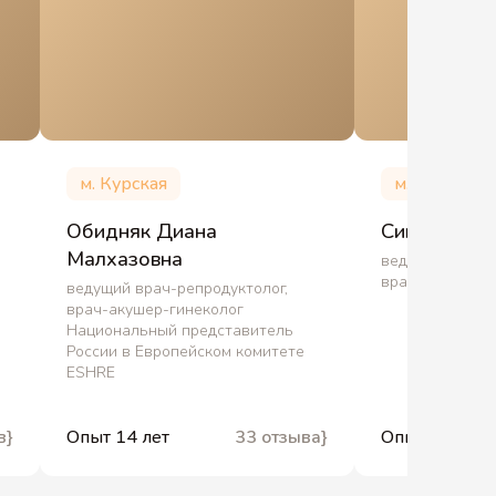
м. Курская
м. Курская
Обидняк Диана
Сингх Лари
Малхазовна
ведущий врач-р
врач-акушер-г
ведущий врач-репродуктолог,
врач-акушер-гинеколог
Национальный представитель
России в Европейском комитете
ESHRE
в}
Опыт 14 лет
33 отзыва}
Опыт 26 лет