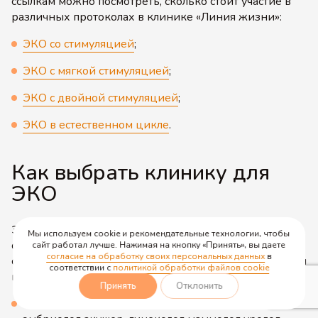
ссылкам можно посмотреть, сколько стоит участие в
различных протоколах в клинике «Линия жизни»:
ЭКО со стимуляцией
;
ЭКО с мягкой стимуляцией
;
ЭКО с двойной стимуляцией
;
ЭКО в естественном цикле
.
Как выбрать клинику для
ЭКО
Экстракорпоральное оплодотворение –
Мы используем cookie и рекомендательные технологии, чтобы
ответственная процедура, поэтому к выбору клиники
сайт работал лучше. Нажимая на кнопку «Принять», вы даете
согласие на обработку своих персональных данных
в
стоит подойти серьезно. В «Линии жизни» соблюдены
соответствии с
политикой обработки файлов cookie
все важные условия:
Принять
Отклонить
Полный штат специалистов: репродуктолог,