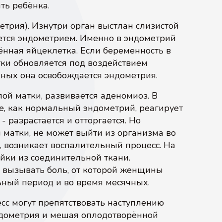
ть ребёнка.
етрия). Изнутри орган выстлан слизистой
ется эндометрием. Именно в эндометрий
ённая яйцеклетка. Если беременность в
тки обновляется под воздействием
чных она освобождается эндометрия.
ой матки, развивается аденомиоз. В
е, как нормальный эндометрий, реагирует
 разрастается и отторгается. Но
 матки, не может выйти из организма во
, возникает воспалительный процесс. На
йки из соединительной ткани.
т вызывать боль, от которой женщины
ьный период и во время месячных.
есс могут препятствовать наступлению
ндометрия и мешая оплодотворённой