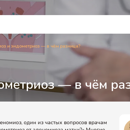
е
оз и эндометриоз — в чём разница?
ометриоз — в чём ра
деномиоз, один из частых вопросов врачам
ндометриоз от аденомиоза матки?» Многие