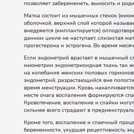
позволяет забеременеть, выносить и роди
Матка состоит из мышечных стенок (миом
оболочкой, верхний слой которой называ
внедряется (имплантируется) оплодотвор
данном цикле не наступает, слизистая ма
прогестерона и эстрогена. Во время меся
Если эндометрий врастает в мышечный сл
миометрии эндометриоидная ткань так ж
на колебания женских половых гормонов -
эндометрий, разрастающийся вне полости
время менструации. Кровь накапливается
месте очага воспаления формируются спа
Кровотечение, воспаление и спайки могу
сильнее всего страдают в предменструал
Кроме того, воспаление и спаечный проц
беременности, ухудшая рецептивность э