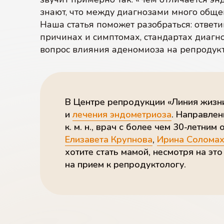
знают, что между диагнозами много общего
Наша статья поможет разобраться: ответи
причинах и симптомах, стандартах диагн
вопрос влияния аденомиоза на репроду
В Центре репродукции «Линия жизн
и
лечения эндометриоза
. Направле
к. м. н., врач с более чем
30-летним
о
Елизавета Крупнова
,
Ирина Солома
хотите стать мамой, несмотря на эт
на прием к репродуктологу.