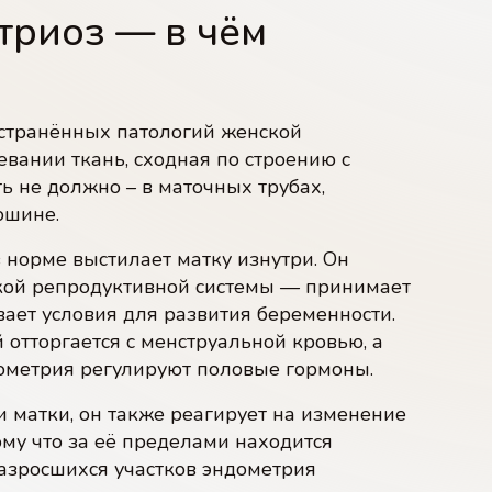
триоз — в чём
странённых патологий женской
вании ткань, сходная по строению c
ть не должно – в маточных трубах,
юшине.
 норме выстилает матку изнутри. Он
ской репродуктивной системы — принимает
ает условия для развития беременности.
отторгается с менструальной кровью, а
дометрия регулируют половые гормоны.
и матки, он также реагирует на изменение
ому что за её пределами находится
разросшихся участков эндометрия