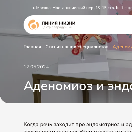
г. Москва, Наставнический пер.,13-15 стр.1
и 1 ещ
Главная
Статьи наших специалистов
Аденоми
17.05.2024
Аденомиоз и энд
Когда речь заходит про эндометриоз и а
звучит примерно так: «Чем отличается э