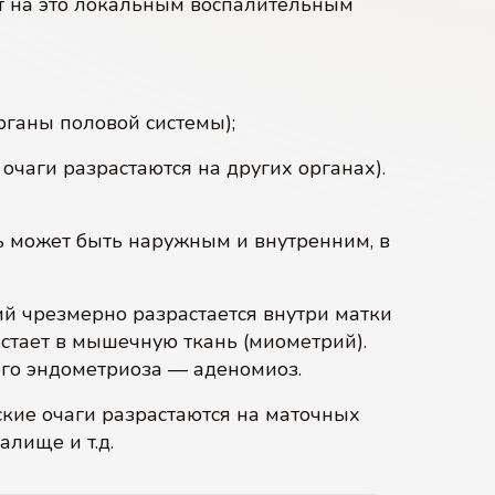
ет на это локальным воспалительным
рганы половой системы);
чаги разрастаются на других органах).
ь может быть наружным и внутренним, в
й чрезмерно разрастается внутри матки
астает в мышечную ткань (миометрий).
ого эндометриоза — аденомиоз.
кие очаги разрастаются на маточных
алище и т.д.