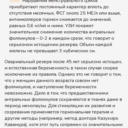
Нарушения менструального цикла
приобретают постоянный характер вплоть до
отсутствия месячных, ФСГ около 25 МЕ/л или выше,
антимюллеров гормон снижается до значений,
равных 0,6 нг/мл и ниже. УЗИ покажет
значительное снижение количества антральных
фолликулов – 0-2 в каждом срезе, что говорит о
серьезном истощении резерва. Объем каждой
железы не превышает 3 кубических см.
Овариальный резерв после 45 лет серьезно истощен,
и естественная беременность в таком случае скорее
исключение из правила. Однако это не говорит о том,
что у женщин данного возраста совсем нет
фолликулов, и наступление беременности
невозможно. Дело в том, что предшественники
антральных фолликулов сохраняются в тканях даже в
период менопаузы. Для стимуляции их развития и
созревания применяется гормональная терапия и
другие методы (например, метод доктора Казухиро
Кавамура), хотя этот путь сопряжен со значительными