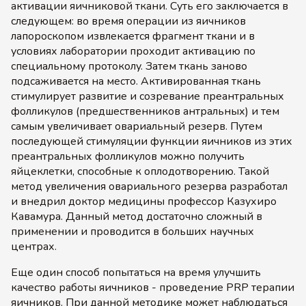
активации яичниковой ткани. Суть его заключается в
следующем: во время операции из яичников
лапороскопом извлекается фрагмент ткани и в
условиях лаборатории проходит активацию по
специальному протоколу. Затем ткань заново
подсаживается на место. Активированная ткань
стимулирует развитие и созревание преантральных
фолликулов (предшественников антральных) и тем
самым увеличивает овариальный резерв. Путем
последующей стимуляции функции яичников из этих
преантральных фолликулов можно получить
яйцеклетки, способные к оплодотворению. Такой
метод увеличения овариального резерва разработал
и внедрил доктор медицины профессор Казухиро
Кавамура. Данный метод достаточно сложный в
применении и проводится в больших научных
центрах.
Еще один способ попытаться на время улучшить
качество работы яичников - проведение PRP терапии
яичников. При данной методике может наблюдаться