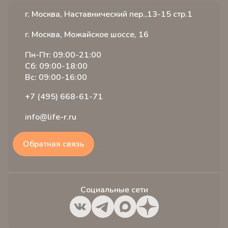
Статьи
Услуги
Иногородним пациентам
г. Москва, Наставнический пер.,13-15 стр.1
Видео
Стоимость
Отзывы
Словарь терминов
Специалисты
Вопрос ответ
г. Москва, Можайское шоссе, 16
Вакансии
Расписание
Истории пациентов
Пн-Пт: 09:00-21:00
Акции
Лицензии и сертификаты
Сб: 09:00-18:00
Налоговый вычет
Вс: 09:00-16:00
+7 (495) 668-61-71
info@life-r.ru
Обратная связь
Социальные сети