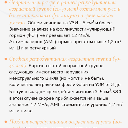
Овариальный резерв в ранней репродуктивной
возрастной группе (20-30 лет) составляет 5-10 и
более антральных фолликулов в срезе каждой
железы.
3
Объем яичника на УЗИ – 5 см
и более.
Значение анализа на фолликулостимулирующий
гормон (ФСГ) не превышает 12 МЕ/л.
Антимюллеров (АМГ)гормон при этом выше 1,2 нг/
мл. Цикл регулярный.
Средняя репродуктивная возрастная группа (30-
40 лет).
Картина в этой возрастной группе
следующая: имеют место нарушения
менструального цикла (но могут и не быть),
количество антральных фолликулов на УЗИ от 3 до
3
5 штук в каждом срезе, объем яичника 3-5 см
. ФСГ
в этом случае скорее приближается или выше
значения 12 МЕ/л, АМГ стремиться к уровню 1,2 нг/
мл. и ниже.
Поздняя репродуктивная возрастная группа (40+
лет).