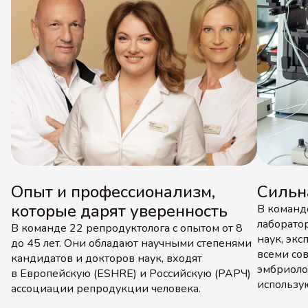
Опыт и профессионализм,
Сильн
которые дарят уверенность
В команд
лаборато
В команде 22 репродуктолога с опытом от 8
наук, эк
до 45 лет. Они обладают научными степенями
всеми со
кандидатов и докторов наук, входят
эмбриоло
в Европейскую (ESHRE) и Российскую (РАРЧ)
использу
ассоциации репродукции человека.