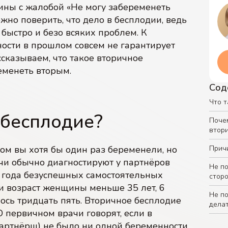
ины с жалобой «Не могу забеременеть
но поверить, что дело в бесплодии, ведь
07
08
быстро и безо всяких проблем. К
ости в прошлом совсем не гарантирует
сказываем, что такое вторичное
ЭКО с донорской спермой
ЭКО c IVM (ИВМ)
еменеть вторым.
Сод
Что т
 бесплодие?
Поче
втор
ом вы хотя бы один раз беременели, но
Прич
ачи обычно диагностируют у партнёров
Не п
и года безуспешных самостоятельных
стор
и возраст женщины меньше 35 лет, 6
Не п
сь тридцать пять. Вторичное бесплодие
дела
 О первичном врачи говорят, если в
ртнёрш) не было ни одной беременности.