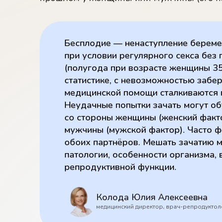
Бесплодие — ненаступление беремен
при условии регулярного секса без
(полугода при возрасте женщины 35 
статистике, с невозможностью забе
медицинской помощи сталкиваются п
Неудачные попытки зачать могут о
со стороны женщины (женский факто
мужчины (мужской фактор). Часто ф
обоих партнёров. Мешать зачатию 
патологии, особенности организма, 
репродуктивной функции.
Колода Юлия Алексеевна
медицинский директор, врач-репродуктол