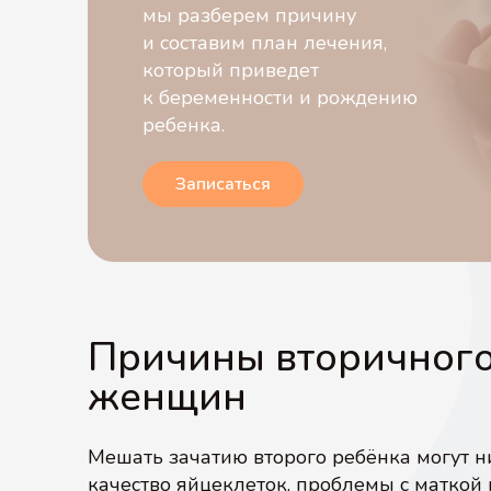
мы разберем причину
и составим план лечения,
который приведет
к беременности и рождению
ребенка.
Записаться
Причины вторичного
женщин
Мешать зачатию второго ребёнка могут 
качество яйцеклеток, проблемы с маткой