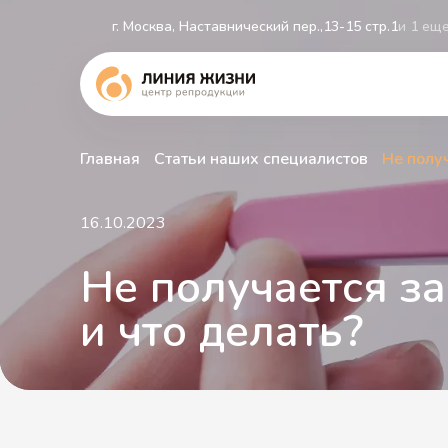
г. Москва, Наставнический пер.,13-15 стр.1
и 1 ещ
Главная
Статьи наших специалистов
Не полу
ЭКО 2.0
Криопротокол ЭКО
ЭКО с собственными витрифицированными
16.10.2023
ооцитами
Партнерский перенос эмбриона
Не получается з
Заморозка яйцеклеток
ЭКО + micro-TESE
и что делать?
ЭКО при эндометриозе