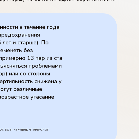
ности в течение года
 предохранения
лет и старше). По
ременеть без
римерно 13 пар из ста.
бъясняться проблемами
р) или со стороны
ертильность снижена у
могут различные
возрастное угасание
ог, врач-акушер-гинеколог