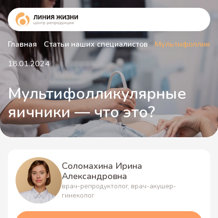
Главная
Статьи наших специалистов
Мультифолликуля
18.01.2024
Мультифолликулярные
яичники — что это?
Соломахина Ирина
Александровна
врач-репродуктолог, врач-акушер-
гинеколог