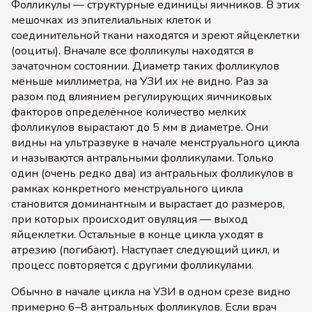
Фолликулы — структурные единицы яичников. В этих
мешочках из эпителиальных клеток и
соединительной ткани находятся и зреют яйцеклетки
(ооциты). Вначале все фолликулы находятся в
зачаточном состоянии. Диаметр таких фолликулов
меньше миллиметра, на УЗИ их не видно. Раз за
разом под влиянием регулирующих яичниковых
факторов определённое количество мелких
фолликулов вырастают до 5 мм в диаметре. Они
видны на ультразвуке в начале менструального цикла
и называются антральными фолликулами. Только
один (очень редко два) из антральных фолликулов в
рамках конкретного менструального цикла
становится доминантным и вырастает до размеров,
при которых происходит овуляция — выход
яйцеклетки. Остальные в конце цикла уходят в
атрезию (погибают). Наступает следующий цикл, и
процесс повторяется с другими фолликулами.
Обычно в начале цикла на УЗИ в одном срезе видно
примерно 6–8 антральных фолликулов. Если врач