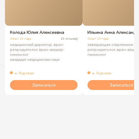
Колода Юлия Алексеевна
Ильина Анна Александр
Опыт 22 года
23 отзыва}
Опыт 22 года
3
медицинский директор, врач-
заведующая отделением ВР
репродуктолог, врач-акушер-
репродуктолог, врач-акуше
гинеколог
гинеколог
кандидат медицинских наук
м. Курская
м. Курская
Записаться
Записаться