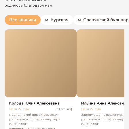
родилось благодаря нам
Все клиники
м. Курская
м. Славянский бульвар
Колода Юлия Алексеевна
Ильина Анна Александр
Опыт 22 года
23 отзыва}
Опыт 22 года
3
медицинский директор, врач-
заведующая отделением ВР
репродуктолог, врач-акушер-
репродуктолог, врач-акуше
гинеколог
гинеколог
кандидат медицинских наук