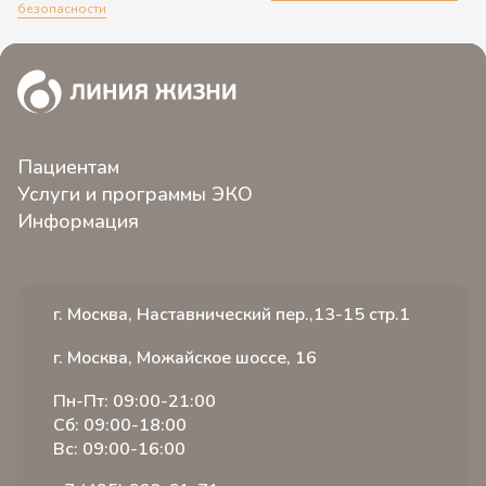
безопасности
Пациентам
Услуги и программы ЭКО
О клинике
Информация
ЭКО 2.0
Контакты
Новости
Программы ЭКО
Пациентам клиники
Статьи
Услуги
Иногородним пациентам
г. Москва, Наставнический пер.,13-15 стр.1
Видео
Стоимость
Отзывы
Словарь терминов
Специалисты
Вопрос ответ
г. Москва, Можайское шоссе, 16
Вакансии
Расписание
Истории пациентов
Пн-Пт: 09:00-21:00
Акции
Лицензии и сертификаты
Сб: 09:00-18:00
Налоговый вычет
Вс: 09:00-16:00