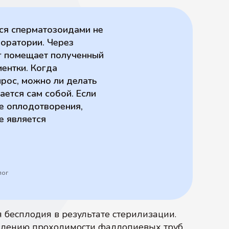
ся сперматозоидами не
боратории. Через
г помещает полученный
ентки. Когда
рос, можно ли делать
ается сам собой. Если
се оплодотворения,
е является
лог
 бесплодия в результате стерилизации.
овлению проходимости фаллопиевых труб