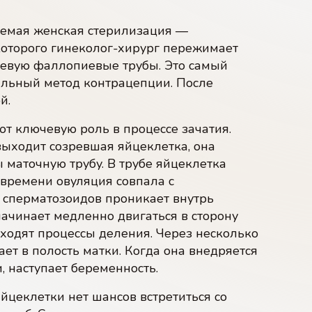
аемая женская стерилизация —
которого гинеколог-хирург пережимает
левую фаллопиевые трубы. Это самый
альный метод контрацепции. После
й.
ют ключевую роль в процессе зачатия.
выходит созревшая яйцеклетка, она
 маточную трубу. В трубе яйцеклетка
 времени овуляция совпала с
сперматозоидов проникает внутрь
начинает медленно двигаться в сторону
ходят процессы деления. Через несколько
ет в полость матки. Когда она внедряется
, наступает беременность.
цеклетки нет шансов встретиться со