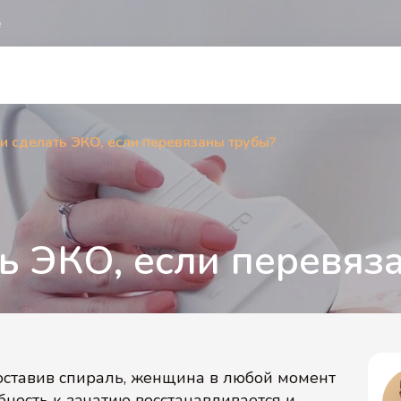
е
и сделать ЭКО, если перевязаны трубы?
ь ЭКО, если перевяз
ставив спираль, женщина в любой момент
бность к зачатию восстанавливается и