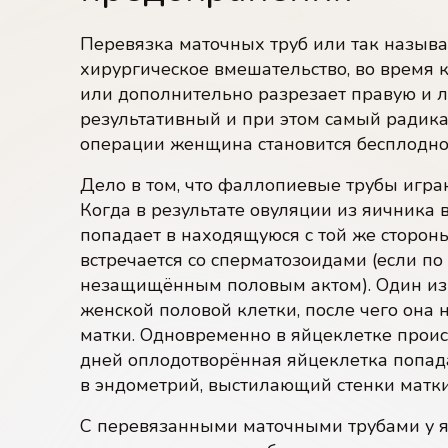
Перевязка маточных труб или так назыв
хирургическое вмешательство, во время 
или дополнительно разрезает правую и 
результативный и при этом самый радик
операции женщина становится бесплодно
Дело в том, что фаллопиевые трубы игра
Когда в результате овуляции из яичника 
попадает в находящуюся с той же стороны
встречается со сперматозоидами (если по
незащищённым половым актом). Один из 
женской половой клетки, после чего она 
матки. Одновременно в яйцеклетке проис
дней оплодотворённая яйцеклетка попада
в эндометрий, выстилающий стенки матки
С перевязанными маточными трубами у яй