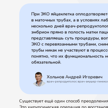
При ЭКО яйцеклетка оплодотворяет
в маточных трубах, а в условиях ла
несколько дней врач-репродуктоло
эмбрион прямо в полость матки паци
представляешь суть процедуры, воп
ЭКО с перевязанными трубами, сним
трубы никак не участвуют в процес
понятно, что их функциональность н
обязательной.
Хольнов Андрей Игоревич
врач-репродуктолог, врач-акушер-гинеко
Существует ещё один способ преодоления
Это хирургическая операция по восстан