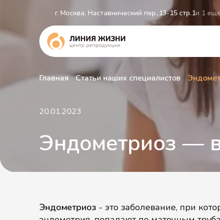
г. Москва, Наставнический пер.,13-15 стр.1
и 1 ещ
Главная
Статьи наших специалистов
Эндомет
ЭКО 2.0
Криопротокол ЭКО
ЭКО с собственными витрифицированными
20.01.2023
ооцитами
Партнерский перенос эмбриона
Эндометриоз — 
Заморозка яйцеклеток
ЭКО + micro-TESE
ЭКО при эндометриозе
Эндометриоз
- это заболевание, при котор
эндометрия, попадают по маточным труба