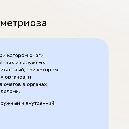
ометриоза
ри котором очаги
ренних и наружных
нитальный, при котором
х органов, и
я очагов в органах
еделами.
аружный и внутренний