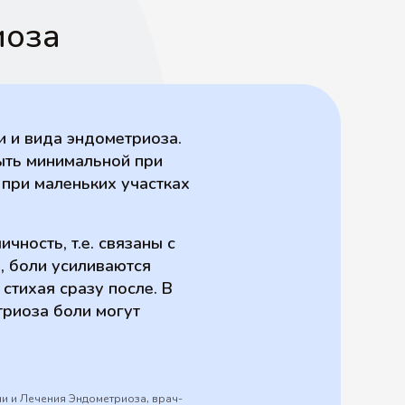
иоза
и и вида эндометриоза.
ыть минимальной при
при маленьких участках
ность, т.е. связаны с
, боли усиливаются
 стихая сразу после. В
триоза боли могут
ии и Лечения Эндометриоза, врач-