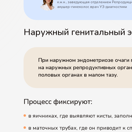
к.м.н., заведующая отделением Репродукц
акушер-гинеколог, врач УЗ-диагностики
Наружный генитальный э
При наружном эндометриозе очаги
на наружных репродуктивных органа
половых органах в малом тазу.
Процесс фиксируют:
в яичниках, где выявляют кисты, запол
в маточных трубах, где он приводит к 