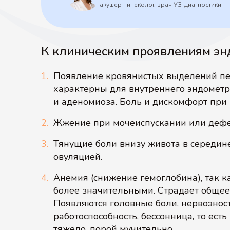
акушер-гинеколог, врач УЗ-диагностики
К клиническим проявлениям энд
Появление кровянистых выделений пер
характерны для внутреннего эндометри
и аденомиоза. Боль и дискомфорт при 
Жжение при мочеиспускании или дефек
Тянущие боли внизу живота в середине
овуляцией.
Анемия (снижение гемоглобина), так к
более значительными. Страдает общее
Появляются головные боли, нервозност
работоспособность, бессонница, то ес
тяжело, порой мучительно.