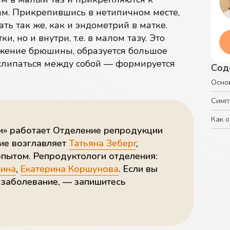
ам. Прикрепившись в нетипичном месте,
07
08
ь так же, как и эндометрий в матке.
, но и внутри, т.е. в малом тазу. Это
ражение брюшины, образуется большое
слипаться между собой — формируется
ЭКО с донорской спермой
ЭКО c IVM (ИВМ)
Сод
Осно
Симп
Как 
и» работает Отделение репродукции
ние возглавляет
Татьяна Зеберг
,
пытом. Репродуктологи отделения:
хина
,
Екатерина Коршунова
. Если вы
о заболевание, — запишитесь