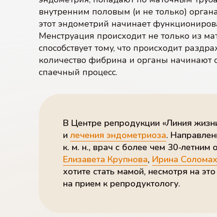
внутренним половым (и не только) орган
этот эндометрий начинает функционироват
Менструация происходит не только из матки
способствует тому, что происходит разд
количество фибрина и органы начинают 
спаечный процесс.
В Центре репродукции «Линия жизн
и
лечения эндометриоза
. Направле
к. м. н., врач с более чем
30-летним
о
Елизавета Крупнова
,
Ирина Солома
хотите стать мамой, несмотря на эт
на прием к репродуктологу.