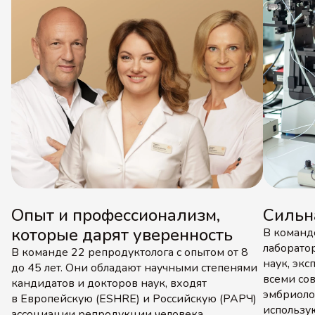
Опыт и профессионализм,
Сильн
которые дарят уверенность
В команд
лаборато
В команде 22 репродуктолога с опытом от 8
наук, эк
до 45 лет. Они обладают научными степенями
всеми со
кандидатов и докторов наук, входят
эмбриоло
в Европейскую (ESHRE) и Российскую (РАРЧ)
использу
ассоциации репродукции человека.