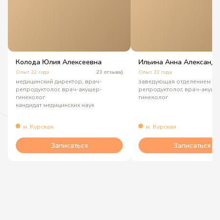
Колода Юлия Алексеевна
Ильина Анна Александр
Опыт 22 года
23 отзыва}
Опыт 22 года
3
медицинский директор, врач-
заведующая отделением ВР
репродуктолог, врач-акушер-
репродуктолог, врач-акуше
гинеколог
гинеколог
кандидат медицинских наук
м. Курская
м. Курская
Записаться
Записаться