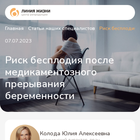
Главная
Статьи наших специалистов
Риск бесплодия 
07.07.2023
Риск бесплодия после
медикаментозного
прерывания
беременности
Колода Юлия Алексеевна
медицинский директор, врач-