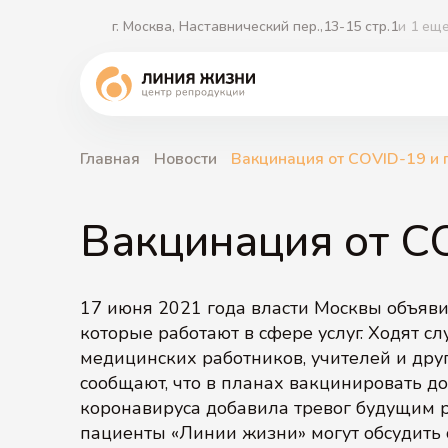
г. Москва, Наставнический пер.,13-15 стр.1
и 1 ещ
Главная
Новости
Вакцинация от COVID-19 и 
ЭКО 2.0
Криопротокол ЭКО
ЭКО с собственными витрифицированными
Вакцинация от C
ооцитами
Партнерский перенос эмбриона
Заморозка яйцеклеток
ЭКО + micro-TESE
17 июня 2021 года власти Москвы объяви
ЭКО при эндометриозе
которые работают в сфере услуг. Ходят с
медицинских работников, учителей и дру
сообщают, что в планах вакцинировать д
коронавируса добавила тревог будущим 
пациенты «Линии жизни» могут обсудить