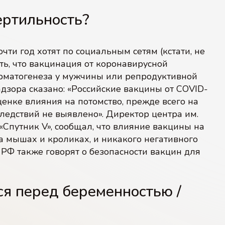
ертильность?
07
08
чти год хотят по социальным сетям (кстати, не
ать, что вакцинация от коронавирусной
ЭКО с донорской спермой
ЭКО c IVM (ИВМ)
рматогенеза у мужчины или репродуктивной
зора сказано: «Российские вакцины от COVID-
нке влияния на потомство, прежде всего на
едствий не выявлено». Директор центра им.
«Спутник V», сообщал, что влияние вакцины на
 мышах и кроликах, и никакого негативного
РФ также говорят о безопасности вакцин для
я перед беременностью /