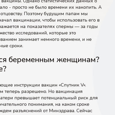
а вакцины. Однако статистических данных о
ло - просто не было времени их накопить. А
к отцовству. Поэтому будущим папам мы
ачал вакцинации, чтобы использовать его в
ражается на показателях спермы — за годы
ество исследований, которые это
ованием занимает немного времени, и не
ные сроки.
ься беременным женщинам?
е?
ющие инструкции вакцин «Спутник V».
м теперь разрешено. Но вакцинация
матери превышает потенциальный риск для
ончательного понимания, на каком сроке
ждем разъяснений от Минздрава. Сейчас