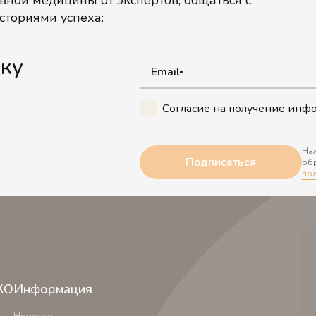
ной медицины от экспертов, общаться с
сториями успеха:
лку
Email
Согласие на получение ин
Наж
Подписаться
обр
по
КО
Информация