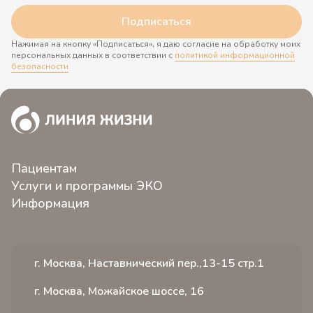
Подписаться
Нажимая на кнопку «Подписаться», я даю согласие на обработку моих
персональных данных в соответствии с
политикой информационной
безопасности
Пациентам
Услуги и программы ЭКО
О клинике
Информация
ЭКО 2.0
Контакты
Новости
Программы ЭКО
Пациентам клиники
Статьи
Услуги
Иногородним пациентам
г. Москва, Наставнический пер.,13-15 стр.1
Видео
Стоимость
Отзывы
Словарь терминов
Специалисты
Вопрос ответ
г. Москва, Можайское шоссе, 16
Вакансии
Расписание
Истории пациентов