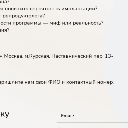
она?
обы повысить вероятность имплантации?
г репродуктолога?
ности программы — миф или реальность?
ния?
 Москва, м.Курская, Наставнический пер. 13-
 пришлите нам свои ФИО и контактный номер.
лку
Email