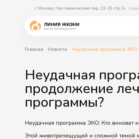
г. Москва, Наставнический пер.,13-15 стр.1
и 1 ещ
Главная
Новости
Неудачная программа ЭКО: 
ЭКО 2.0
Криопротокол ЭКО
ЭКО с собственными витрифицированными
Неудачная програ
ооцитами
Партнерский перенос эмбриона
продолжение лече
Заморозка яйцеклеток
ЭКО + micro-TESE
программы?
ЭКО при эндометриозе
Неудачная программа ЭКО: Кто виноват и
Этой животрепещущей и сложной темой 