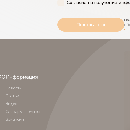
Согласие на получение ин
Наж
Подписаться
обр
по
КО
Информация
Новости
Статьи
Видео
Словарь терминов
Вакансии