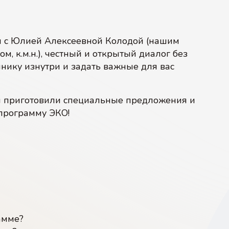
07
08
и с Юлией Алексеевной Колодой (нашим
, к.м.н.), честный и открытый диалог без
нику изнутри и задать важные для вас
ЭКО с донорской спермой
ЭКО c IVM (ИВМ)
ы приготовили специальные предложения и
программу ЭКО!
амме?