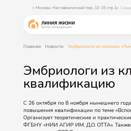
г. Москва, Наставнический пер.,13-15 стр.1
и 1 ещ
Главная
Новости
Эмбриологи из клиники «Л
ЭКО 2.0
Криопротокол ЭКО
ЭКО с собственными витрифицированными
Эмбриологи из к
ооцитами
Партнерский перенос эмбриона
квалификацию
Заморозка яйцеклеток
ЭКО + micro-TESE
ЭКО при эндометриозе
С 26 октября по 8 ноября нынешнего год
повышения квалификации по теме «Вспо
Организует теоретические и практическ
ФГБНУ «НИИ АГИР ИМ. Д.О. ОТТА». Также 