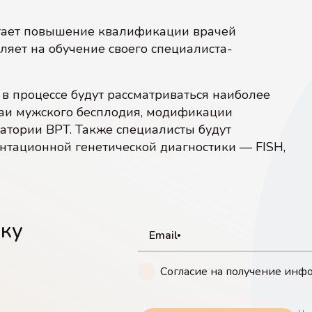
итает повышение квалификации врачей
07
08
ляет на обучение своего специалиста-
ЭКО с донорской спермой
ЭКО c IVM (ИВМ)
 в процессе будут рассматриваться наиболее
чаи мужского бесплодия, модификации
атории ВРТ. Также специалисты будут
тационной генетической диагностики — FISH,
лку
Email
Согласие на получение ин