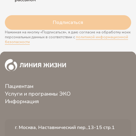
Подписаться
Нажимая на кнопку «Подписаться», я даю согласие на обработку моих
персональных данных в соответствии с
политикой информационной
безопасности
Пациентам
Услуги и программы ЭКО
О клинике
Информация
ЭКО 2.0
Контакты
Новости
Программы ЭКО
Пациентам клиники
Статьи
Услуги
Иногородним пациентам
г. Москва, Наставнический пер.,13-15 стр.1
Видео
Стоимость
Отзывы